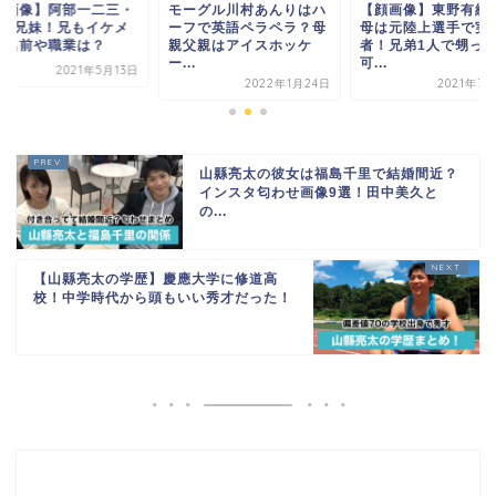
ーグル川村あんりはハ
【顔画像】東野有紗の父
【顔画像】阿部一二
フで英語ペラペラ？母
母は元陸上選手で実力
詩は3兄妹！兄もイ
父親はアイスホッケ
者！兄弟1人で甥っ子が
ンで名前や職業は？
.
可...
2021年5
2022年1月24日
2021年7月25日
山縣亮太の彼女は福島千里で結婚間近？
インスタ匂わせ画像9選！田中美久と
の...
【山縣亮太の学歴】慶應大学に修道高
校！中学時代から頭もいい秀才だった！