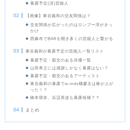
暴露予定(済)芸能人
【画像】東谷義和の交友関係は？
交友関係が広がったのはロンブー淳がきっ
かけ
西麻布でBARを開き多くの芸能人と繋がる
東谷義和が暴露予定の芸能人一覧リスト
暴露予定・親交のある俳優一覧
山田孝之には感謝しかなく暴露はない？
暴露予定・親交のあるアーティスト
東谷義和の暴露でw-inds橘慶太は株が上が
った！？
橋本環奈、浜辺美波も暴露候補？？
まとめ