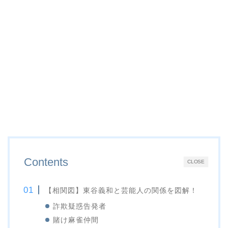
Contents
CLOSE
【相関図】東谷義和と芸能人の関係を図解！
詐欺疑惑告発者
賭け麻雀仲間