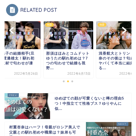
RELATED POST
熱愛
熱愛
須ほほみとコムドット
浅香航大とトリンドル玲
久慈暁子の結婚相手(
うたの馴れ初めは？7
奈のその後は？匂わせが
那)は渡邊雄太！馴れ
の匂わせで結婚も視
ヤバくて本当に結婚す
めは取材で匂わせが
.
る...
か...
2022年6月13日
2022年6月28日
2022年5月
ゆめぽての顔が可愛くないと噂の理由5
つ！中指立てて性格ブス？ゆりやんに
似...
村重杏奈はハーフ！母親がロシア美人で
父親との馴れ初めや職業は？妹弟も可