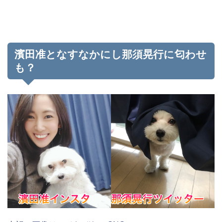
濱田准となすなかにし那須晃行に匂わせ
も？