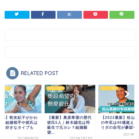
RELATED POST
ーツ選手
スポーツ選手
スポーツ選手
最新】奥原希望の歴代
【2022最新】松山英樹
【画像】乾友紀子が
氏5人｜鈴木誠也は同
の年収は40億超え？フロ
いい！結婚相手や彼
生で元カレ？結婚願
リダの自宅が豪邸す...
いる？好きなタイプ
.
調...
2021年4月15日
2021年7月13日
2021年8