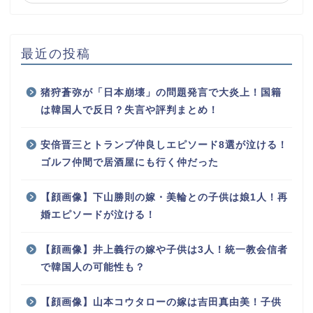
最近の投稿
猪狩蒼弥が「日本崩壊」の問題発言で大炎上！国籍
は韓国人で反日？失言や評判まとめ！
安倍晋三とトランプ仲良しエピソード8選が泣ける！
ゴルフ仲間で居酒屋にも行く仲だった
【顔画像】下山勝則の嫁・美輪との子供は娘1人！再
婚エピソードが泣ける！
【顔画像】井上義行の嫁や子供は3人！統一教会信者
で韓国人の可能性も？
【顔画像】山本コウタローの嫁は吉田真由美！子供