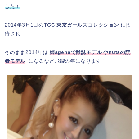
した！
2014年3月1日の
TGC 東京ガールズコレクション
に招
待され
そのまま2014年は
姉agehaで雑誌モデル
や
nutsの読
者モデル
になるなど飛躍の年になります！