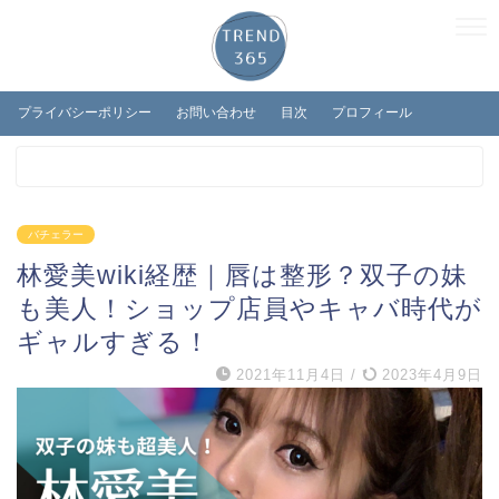
プライバシーポリシー
お問い合わせ
目次
プロフィール
バチェラー
林愛美wiki経歴｜唇は整形？双子の妹
も美人！ショップ店員やキャバ時代が
ギャルすぎる！
2021年11月4日
/
2023年4月9日