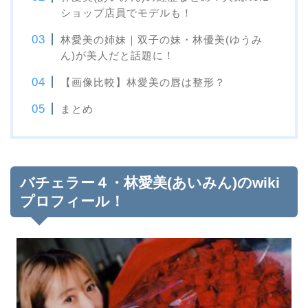
ショップ店員でモデルも！
林愛美の姉妹｜双子の妹・林優美(ゆうみ
ん)が美人だと話題に！
【画像比較】林愛美の唇は整形？
まとめ
バチェラー４・林愛美(あいみん)のwiki
プロフィール！