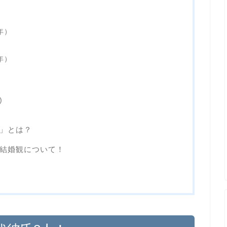
）
）
年）
）
年）
）
）
)
」とは？
結婚観について！