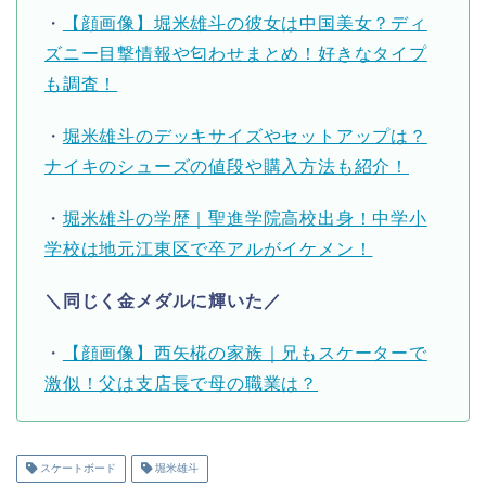
・
【顔画像】堀米雄斗の彼女は中国美女？ディ
ズニー目撃情報や匂わせまとめ！好きなタイプ
も調査！
・
堀米雄斗のデッキサイズやセットアップは？
ナイキのシューズの値段や購入方法も紹介！
・
堀米雄斗の学歴｜聖進学院高校出身！中学小
学校は地元江東区で卒アルがイケメン！
＼同じく金メダルに輝いた／
・
【顔画像】西矢椛の家族｜兄もスケーターで
激似！父は支店長で母の職業は？
スケートボード
堀米雄斗