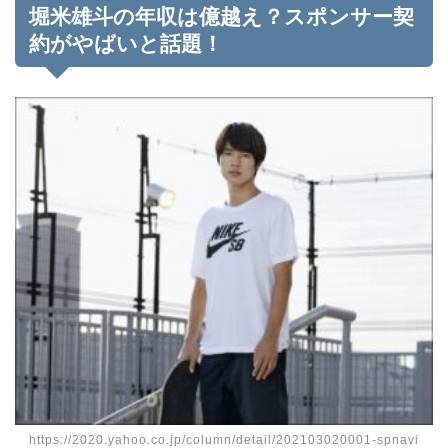
堀米雄斗の年収は億越え？スポンサー契
約がやばいと話題！
https://2020.yahoo.co.jp/column/detail/202103020001-spnavi