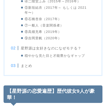
④二階堂ふみ（2015年～2016年）
⑤新垣結衣（2017年～ もしくは 2021
年〜）
⑥石橋杏奈（2017年）
⑦一般人（音楽関係者）
⑧高畑充希（2019年）
⑨吉岡里帆（2020年）
星野源は女好きなのになぜモテる？
穏やかな見た目と才能豊かなギャップ
まとめ
【星野源の恋愛遍歴】歴代彼女9人が豪
華！