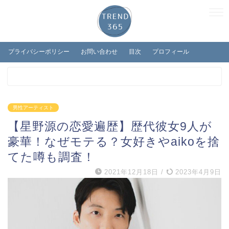
プライバシーポリシー
お問い合わせ
目次
プロフィール
男性アーティスト
【星野源の恋愛遍歴】歴代彼女9人が
豪華！なぜモテる？女好きやaikoを捨
てた噂も調査！
2021年12月18日
/
2023年4月9日