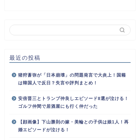
最近の投稿
猪狩蒼弥が「日本崩壊」の問題発言で大炎上！国籍
は韓国人で反日？失言や評判まとめ！
安倍晋三とトランプ仲良しエピソード8選が泣ける！
ゴルフ仲間で居酒屋にも行く仲だった
【顔画像】下山勝則の嫁・美輪との子供は娘1人！再
婚エピソードが泣ける！