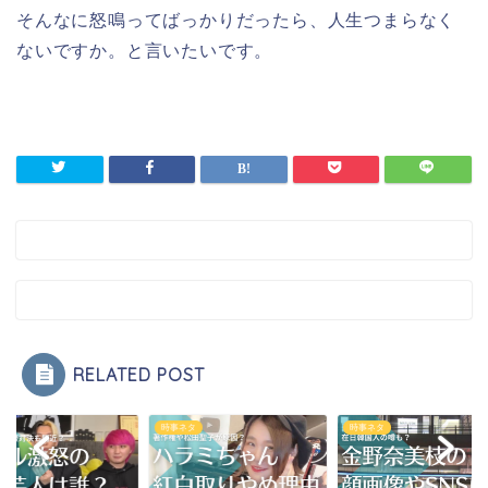
そんなに怒鳴ってばっかりだったら、人生つまらなく
ないですか。と言いたいです。
RELATED POST
ネタ
時事ネタ
時事ネタ