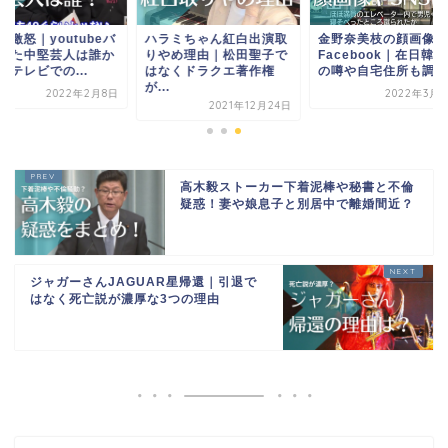
ラミちゃん紅白出演取
金野奈美枝の顔画像や
ヒカル激怒｜youtub
やめ理由｜松田聖子で
Facebook｜在日韓国人
カにした中堅芸人は
なくドラクエ著作権
の噂や自宅住所も調...
特定？テレビでの...
.
2022年3月22日
2022年2
2021年12月24日
高木毅ストーカー下着泥棒や秘書と不倫
疑惑！妻や娘息子と別居中で離婚間近？
ジャガーさんJAGUAR星帰還｜引退で
はなく死亡説が濃厚な3つの理由