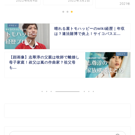
2022年6月9日
2022年3月2日
2021年9
晴れる屋トモハッピーのwiki経歴｜年収
は？違法賭博で炎上！サイコパスエ...
【顔画像】志尊淳の父親は牧師で離婚し
母子家庭！叔父は嵐の作曲家？祖父母
も...