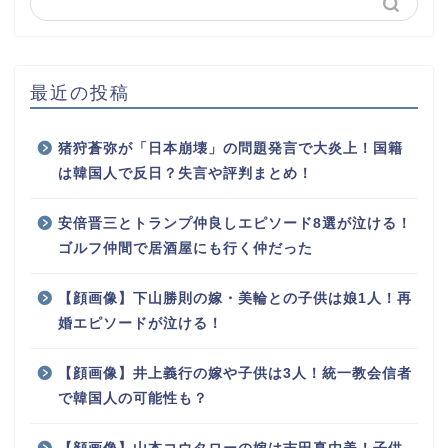
最近の投稿
猪狩蒼弥が「日本崩壊」の問題発言で大炎上！国籍
は韓国人で反日？失言や評判まとめ！
安倍晋三とトランプ仲良しエピソード8選が泣ける！
ゴルフ仲間で居酒屋にも行く仲だった
【顔画像】下山勝則の嫁・美輪との子供は娘1人！再
婚エピソードが泣ける！
【顔画像】井上義行の嫁や子供は3人！統一教会信者
で韓国人の可能性も？