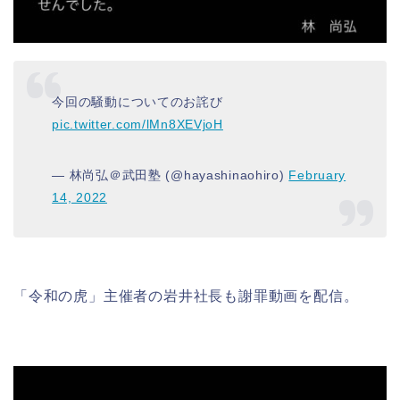
今回の騒動についてのお詫び
pic.twitter.com/lMn8XEVjoH
— 林尚弘＠武田塾 (@hayashinaohiro)
February
14, 2022
「令和の虎」主催者の岩井社長も謝罪動画を配信。