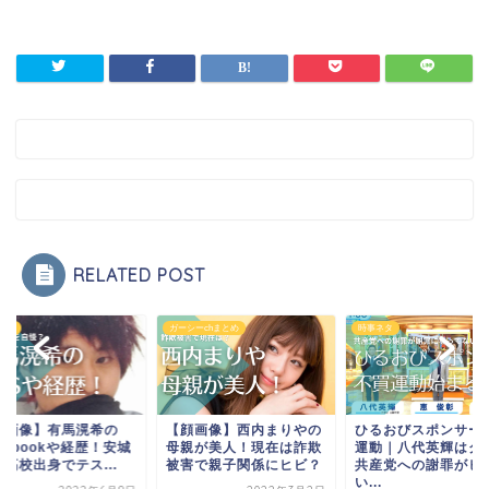
RELATED POST
ネタ
ガーシーchまとめ
時事ネタ
顔画像】有馬滉希の
【顔画像】西内まりやの
ひるおびスポンサー
cebookや経歴！安城
母親が美人！現在は詐欺
運動｜八代英輝はク
高校出身でテス...
被害で親子関係にヒビ？
共産党への謝罪がヒ
い...