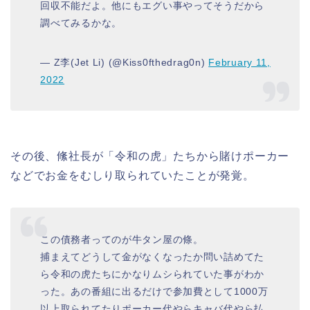
回収不能だよ。他にもエグい事やってそうだから
調べてみるかな。
— Z李(Jet Li) (@Kiss0fthedrag0n)
February 11,
2022
その後、絛社長が「令和の虎」たちから賭けポーカー
などでお金をむしり取られていたことが発覚。
この債務者ってのが牛タン屋の條。
捕まえてどうして金がなくなったか問い詰めてた
ら令和の虎たちにかなりムシられていた事がわか
った。あの番組に出るだけで参加費として1000万
以上取られてたりポーカー代やらキャバ代やら払