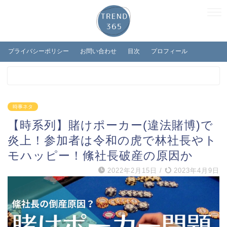
プライバシーポリシー
お問い合わせ
目次
プロフィール
時事ネタ
【時系列】賭けポーカー(違法賭博)で
炎上！参加者は令和の虎で林社長やト
モハッピー！絛社長破産の原因か
2022年2月15日
/
2023年4月9日