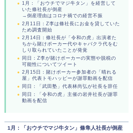
1月：「おウチでマジ牛タン」を経営して
いた條社長が倒産
→倒産理由はコロナ禍での経営不振
2月11日：Z李は條社長にお金を貸していた
ため調査開始
2月14日：條社長が「令和の虎」出演者た
ちから賭けポーカー代やキャバクラ代をむ
しり取られていたことが発覚
同日：Z李が賭けポーカーの実態や脱税の
可能性についてツイート
2月15日：賭けポーカー参加者の「晴れる
屋」代表トモハッピーが謝罪動画を配信
同日：「武田塾」代表林尚弘が社長を辞任
同日：「令和の虎」主催の岩井社長が謝罪
動画を配信
1月：「おウチでマジ牛タン」條隼人社長が倒産