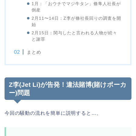
1月：「おウチでマジ牛タン」條隼人社長が
倒産
2月11〜14日：Z李が條社長回りの調査を開
始
2月15日：関与したと言われる人物が続々
と謝罪
まとめ
Z李(Jet Li)が告発！違法賭博(賭けポーカ
ー)問題
今回の騒動の流れを簡単に説明すると…、