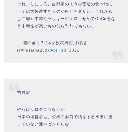
それよりむしろ、吉野家のような普通の食べ物に
しては大袈裟すぎるのが何ともダサい。これがも
し二郎や中本やラッキーピエロ、せめてCoCo壱な
ど中毒性が高いものならﾜｶﾗﾝでもない。
— 笛の踊りP･(ネタ投稿練習用)裏垢
(@Fusiana238)
April 18, 2022
吉野家
やっぱりロクでもないか
日本の経営者も、公衆の面前で話をする水準に達
していない連中ばかりだな