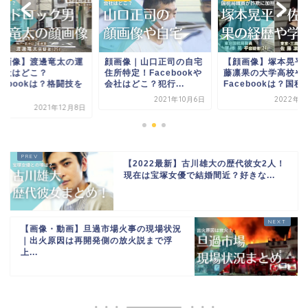
顔画像】渡邊竜太の運
顔画像｜山口正司の自宅
【顔画像】塚本晃平
会社はどこ？
住所特定！Facebookや
藤凛果の大学高校や
cebookは？格闘技を
会社はどこ？犯行...
Facebookは？国税局.
.
2021年10月6日
2022年6
2021年12月8日
【2022最新】古川雄大の歴代彼女2人！
現在は宝塚女優で結婚間近？好きな...
【画像・動画】旦過市場火事の現場状況
｜出火原因は再開発側の放火説まで浮
上...