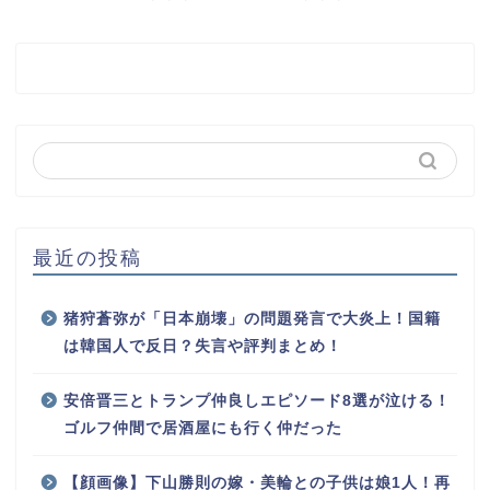
最近の投稿
猪狩蒼弥が「日本崩壊」の問題発言で大炎上！国籍
は韓国人で反日？失言や評判まとめ！
安倍晋三とトランプ仲良しエピソード8選が泣ける！
ゴルフ仲間で居酒屋にも行く仲だった
【顔画像】下山勝則の嫁・美輪との子供は娘1人！再