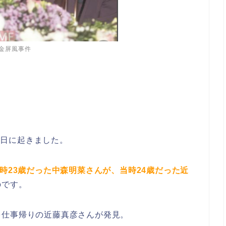
金屏風事件
31日に起きました。
時23歳だった中森明菜さんが、当時24歳だった近
のです。
を仕事帰りの近藤真彦さんが発見。