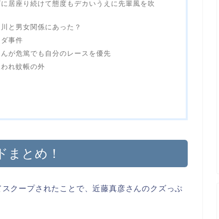
ズに居座り続けて態度もデカいうえに先輩風を吹
多川と男女関係にあった？
ンダ事件
さんが危篤でも自分のレースを優先
嫌われ蚊帳の外
ドまとめ！
いてスクープされたことで、近藤真彦さんのクズっぷ