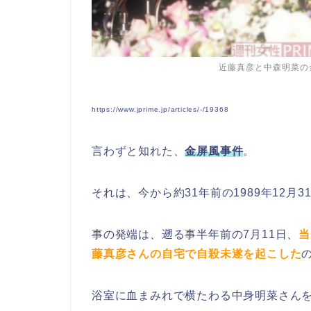
近藤真彦と中森明菜の
https://www.jprime.jp/articles/-/19368
言わずと知れた、
金屏風事件
。
それは、今から約31年前の1989年12月
事の発端は、遡る事半年前の7月11日、
当
藤真彦さんの自宅で自殺未遂を起こした
浴室に血まみれで横たわる中身明菜さん