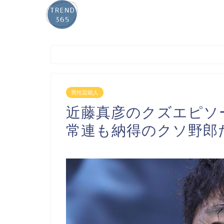
男性芸能人
近藤真彦のクズエピソ
常連も納得のクソ野郎