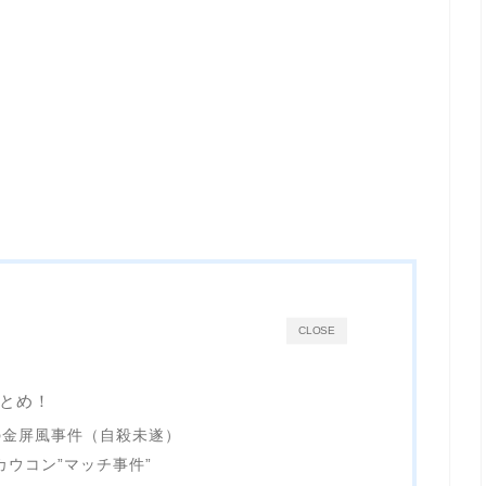
CLOSE
とめ！
の金屏風事件（自殺未遂）
カウコン”マッチ事件”