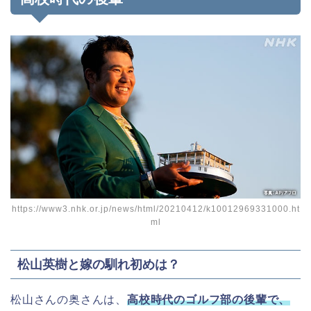
https://www3.nhk.or.jp/news/html/20210412/k10012969331000.ht
ml
松山英樹と嫁の馴れ初めは？
松山さんの奥さんは、
高校時代のゴルフ部の後輩で、