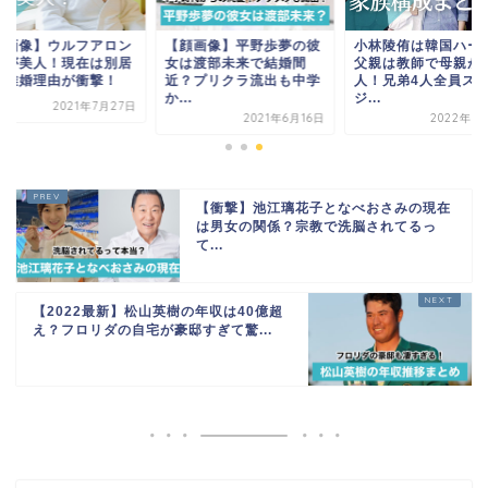
顔画像】平野歩夢の彼
小林陵侑は韓国ハーフ？
【顔画像】ウルフア
は渡部未来で結婚間
父親は教師で母親が美
の嫁が美人！現在は
？プリクラ流出も中学
人！兄弟4人全員スキー
中で離婚理由が衝撃
.
ジ...
2021年7
2021年6月16日
2022年2月11日
【衝撃】池江璃花子となべおさみの現在
は男女の関係？宗教で洗脳されてるっ
て...
【2022最新】松山英樹の年収は40億超
え？フロリダの自宅が豪邸すぎて驚...