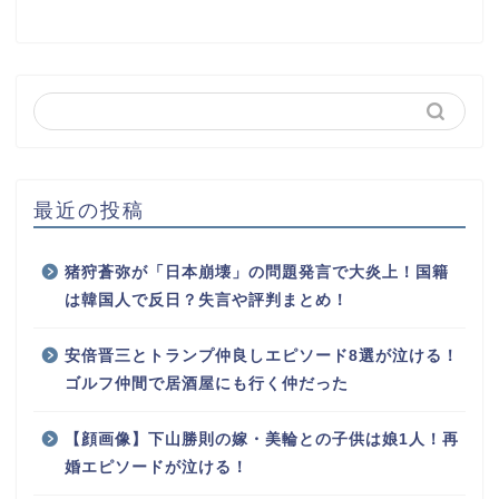
最近の投稿
猪狩蒼弥が「日本崩壊」の問題発言で大炎上！国籍
は韓国人で反日？失言や評判まとめ！
安倍晋三とトランプ仲良しエピソード8選が泣ける！
ゴルフ仲間で居酒屋にも行く仲だった
【顔画像】下山勝則の嫁・美輪との子供は娘1人！再
婚エピソードが泣ける！