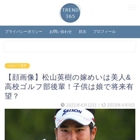
プライバシーポリシー
お問い合わせ
目次
プロフィール
スポーツ選手
【顔画像】松山英樹の嫁めいは美人&
高校ゴルフ部後輩！子供は娘で将来有
望？
2021年4月12日
/
2023年4月9日