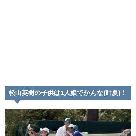
松山英樹の子供は1人娘でかんな(叶夏)！