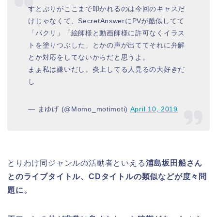
すとぷりがここまで叩かれるのは今回のキャスだ
けじゃなくて、SecretAnswerにPVが酷似してて
「パクリ」「絵師様と動画師様に許可なくイラス
トを塗りつぶした」とかの声が出ててそれに弁解
とか対応をしてないからだと思うよ。
まぁ私は嫌いだし。炎上してる人見るの大好きだ
し
— まゆげ (@Momo_motimoti)
April 10, 2019
とりわけ同ジャンルの活動者といえる
浦島坂田船さん
とのライブタイトル、CDタイトルの類似などが度々問
題に。