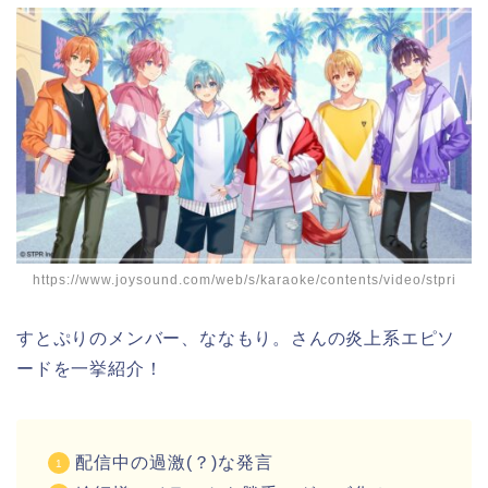
https://www.joysound.com/web/s/karaoke/contents/video/stpri
すとぷりのメンバー、ななもり。さんの炎上系エピソ
ードを一挙紹介！
配信中の過激(？)な発言