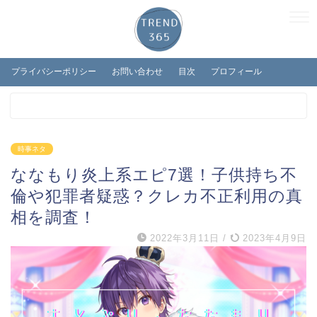
プライバシーポリシー
お問い合わせ
目次
プロフィール
時事ネタ
ななもり炎上系エピ7選！子供持ち不
倫や犯罪者疑惑？クレカ不正利用の真
相を調査！
2022年3月11日
/
2023年4月9日