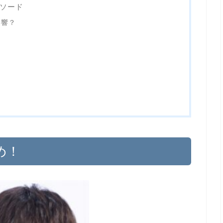
ソード
影響？
め！