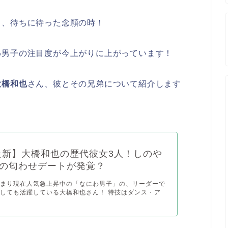
も、待ちに待った念願の時！
わ男子の注目度が今上がりに上がっています！
大橋和也
さん、彼とその兄弟について紹介します
2最新】大橋和也の歴代彼女3人！しのや
の匂わせデートが発覚？
決まり現在人気急上昇中の「なにわ男子」の、リーダーで
しても活躍している大橋和也さん！ 特技はダンス・ア