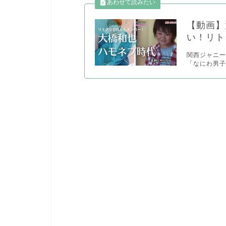
【動画】
い！リト
関西ジャニ
「なにわ男子」