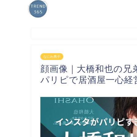
なにわ男子
顔画像｜大橋和也の兄
パリピで居酒屋一心経