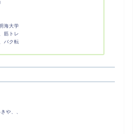
g
明海大学
、筋トレ
、バク転
いきや、、