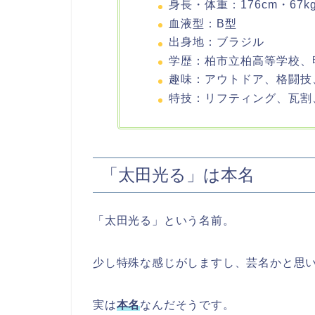
身長・体重：176cm・67k
血液型：B型
出身地：ブラジル
学歴：柏市立柏高等学校、
趣味：アウトドア、格闘技
特技：リフティング、瓦割
「太田光る」は本名
「太田光る」という名前。
少し特殊な感じがしますし、芸名かと思
実は
本名
なんだそうです。