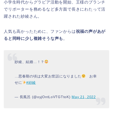
小学生時代からグラビア活動を開始、王様のブランチ
でリポーターを務めるなど多方面で長きにわたって活
躍された紗綾さん。
人気も高かったために、ファンからは
祝福の声があが
ると同時に少し複雑そうな声も
。
紗綾、結婚…！？
…思春期の頃は大変お世話になりました
お幸
せに
#紗綾
— 長風呂 (@oyjOntLoVTGTtoK)
May 21, 2022