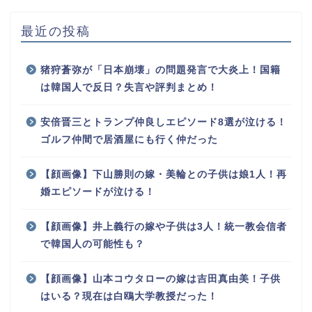
最近の投稿
猪狩蒼弥が「日本崩壊」の問題発言で大炎上！国籍
は韓国人で反日？失言や評判まとめ！
安倍晋三とトランプ仲良しエピソード8選が泣ける！
ゴルフ仲間で居酒屋にも行く仲だった
【顔画像】下山勝則の嫁・美輪との子供は娘1人！再
婚エピソードが泣ける！
【顔画像】井上義行の嫁や子供は3人！統一教会信者
で韓国人の可能性も？
【顔画像】山本コウタローの嫁は吉田真由美！子供
はいる？現在は白鴎大学教授だった！