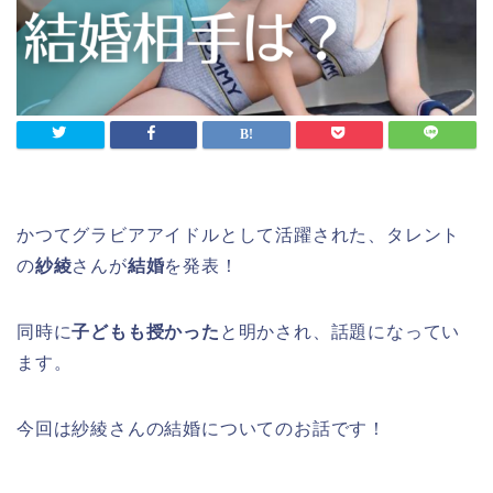
かつてグラビアアイドルとして活躍された、タレント
の
紗綾
さんが
結婚
を発表！
同時に
子どもも授かった
と明かされ、話題になってい
ます。
今回は紗綾さんの結婚についてのお話です！