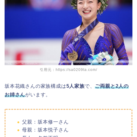
引用元：https://sa0209ta.com/
坂本花織さんの家族構成は
5人家族
で、
ご両親と2人の
お姉さん
がいます。
父親：坂本修一さん
母親：坂本悦子さん