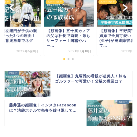
ーツ選手
スポーツ選手
スポーツ選手
賀紀左衛門が子供の親
【顔画像】五十嵐カノア
【顔画像】平野美宇
を持った3つの理由！
の父は社長で両親・弟も
姉妹で全員可愛い！
在は育児放棄でネグ
サーファー！国籍やハ
(亜子)が発達障害者
.
ー...
て...
2022年6月8日
2021年7月10日
2021年6
【顔画像】鬼塚雅の母親が超美人！妹も
ゴルファーで可愛い！父親の職業は？
藤井遥の顔画像｜インスタFacebook
は？池袋ホテルで売春を繰り返して...