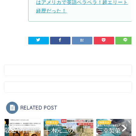
はアメリカで英語ペラペラ！超エリート
経歴だった！
RELATED POST
ネタ
時事ネタ
時事ネタ