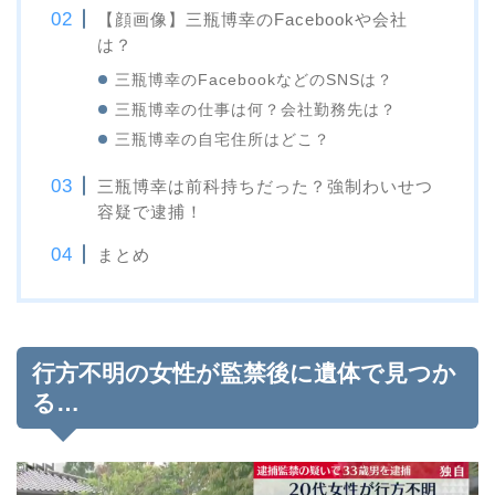
【顔画像】三瓶博幸のFacebookや会社
は？
三瓶博幸のFacebookなどのSNSは？
三瓶博幸の仕事は何？会社勤務先は？
三瓶博幸の自宅住所はどこ？
三瓶博幸は前科持ちだった？強制わいせつ
容疑で逮捕！
まとめ
行方不明の女性が監禁後に遺体で見つか
る…