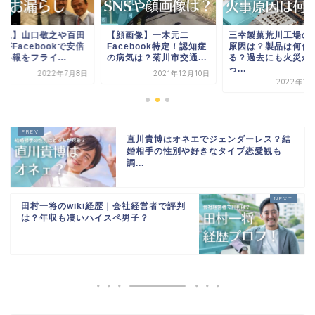
炎上】山口敬之や百田
【顔画像】一木元二
三幸製菓荒川工場の
がFacebookで安倍
Facebook特定！認知症
原因は？製品は何作
訃報をフライ...
の病気は？菊川市交通...
る？過去にも火災が
っ...
2022年7月8日
2021年12月10日
2022年2月
直川貴博はオネエでジェンダーレス？結
婚相手の性別や好きなタイプ恋愛観も
調...
田村一将のwiki経歴｜会社経営者で評判
は？年収も凄いハイスペ男子？