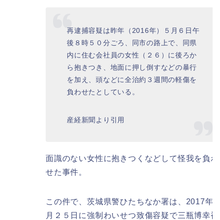
再逮捕容疑は昨年（2016年）５月６日午
後８時５０分ごろ、同市の路上で、同県
内に住む会社員の女性（２６）に後ろか
ら抱きつき、地面に押し倒すなどの暴行
を加え、頭などに全治約３週間の軽傷を
負わせたとしている。
産経新聞より引用
面識のない女性に抱きつくなどして怪我を負わ
せた事件。
この件で、茨城県警ひたちなか署は、2017年1
月２５日に強制わいせつ致傷容疑で三瓶博幸被