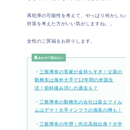
再犯率の可能性を考えて、やっぱり何かしらの
対策を考えた方がいい気がしますね。。
女性のご冥福をお祈りします。
あわせて読みたい
・
三瓶博幸の実家が金持ちすぎ！父親の
勤務先は海外大手で12年間の米国生
活！前科揉み消しの過去も？
・
三瓶博幸の勤務先の会社は富士フイル
ムはデマ！大手インフラの係長の噂も！
・
三瓶博幸の学歴｜尚志高校出身？大学