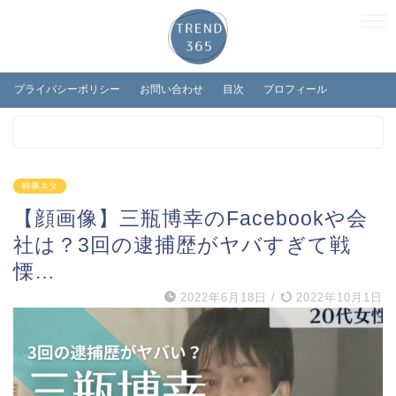
プライバシーポリシー
お問い合わせ
目次
プロフィール
時事ネタ
【顔画像】三瓶博幸のFacebookや会
社は？3回の逮捕歴がヤバすぎて戦
慄…
2022年6月18日
/
2022年10月1日