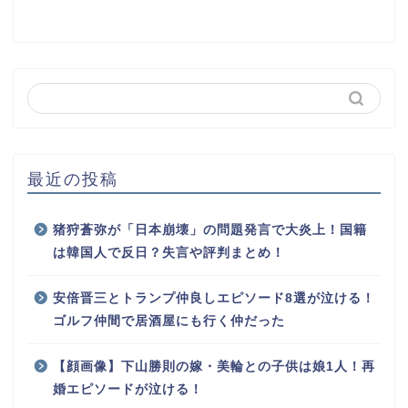
最近の投稿
猪狩蒼弥が「日本崩壊」の問題発言で大炎上！国籍
は韓国人で反日？失言や評判まとめ！
安倍晋三とトランプ仲良しエピソード8選が泣ける！
ゴルフ仲間で居酒屋にも行く仲だった
【顔画像】下山勝則の嫁・美輪との子供は娘1人！再
婚エピソードが泣ける！