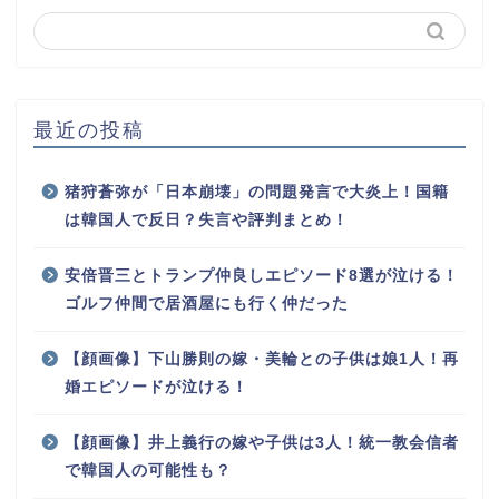
最近の投稿
猪狩蒼弥が「日本崩壊」の問題発言で大炎上！国籍
は韓国人で反日？失言や評判まとめ！
安倍晋三とトランプ仲良しエピソード8選が泣ける！
ゴルフ仲間で居酒屋にも行く仲だった
【顔画像】下山勝則の嫁・美輪との子供は娘1人！再
婚エピソードが泣ける！
【顔画像】井上義行の嫁や子供は3人！統一教会信者
で韓国人の可能性も？