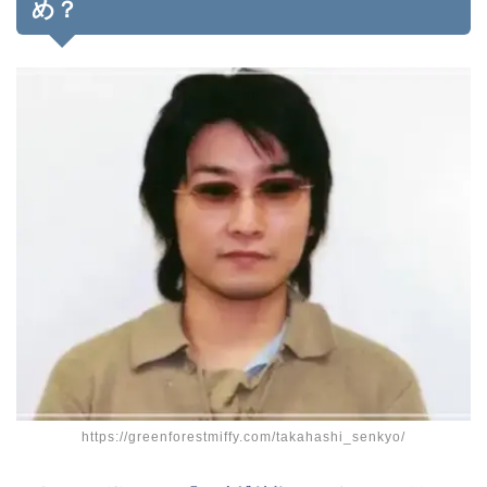
め？
https://greenforestmiffy.com/takahashi_senkyo/