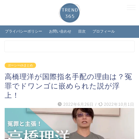
プライバシーポリシー
お問い合わせ
目次
プロフィール
ガーシーchまとめ
高橋理洋が国際指名手配の理由は？冤
罪でドワンゴに嵌められた説が浮
上！
2022年6月26日
/
2022年10月1日