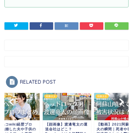
RELATED POST
時事ネタ
時事ネタ
時事ネタ
【顔画像】渡邊竜太の運
【動画】2021阿蘇山噴
渡辺ペコwiki経
送会社はどこ？
火の瞬間｜死者や被害状
フ！結婚した夫