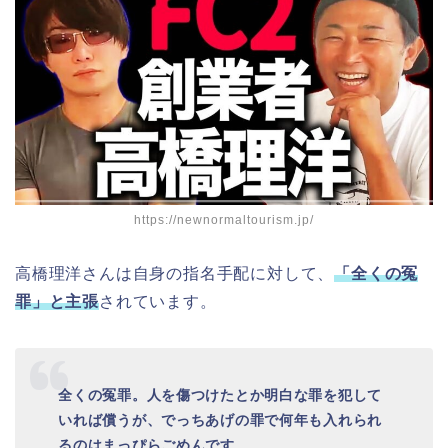
https://newnormaltourism.jp/
高橋理洋さんは自身の指名手配に対して、
「全くの冤
罪」と主張
されています。
全くの冤罪。人を傷つけたとか明白な罪を犯して
いれば償うが、でっちあげの罪で何年も入れられ
るのはまっぴらごめんです