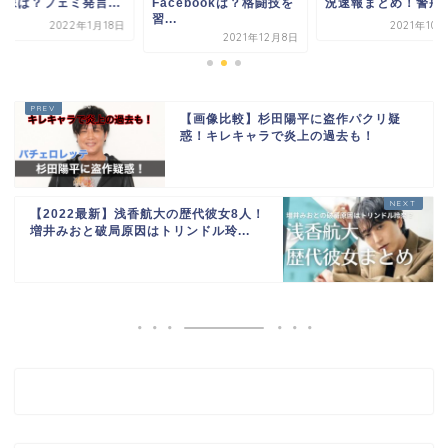
Facebookは？格闘技を
況速報まとめ！警戒レ...
顔画像は？フェミ
習...
2021年10月20日
202
2021年12月8日
【画像比較】杉田陽平に盗作パクリ疑
惑！キレキャラで炎上の過去も！
【2022最新】浅香航大の歴代彼女8人！
増井みおと破局原因はトリンドル玲...