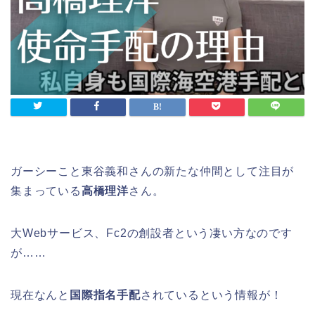
ガーシーこと東谷義和さんの新たな仲間として注目が
集まっている
高橋理洋
さん。
大Webサービス、Fc2の創設者という凄い方なのです
が……
現在なんと
国際指名手配
されているという情報が！