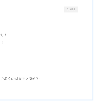
CLOSE
持ち！
似！
！
主で多くの財界主と繋がり