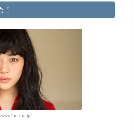
め！
//www2.nhk.or.jp/
。