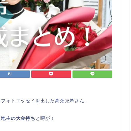
のフォトエッセイを出した高畑充希さん。
は地主の大金持ち
と噂が！