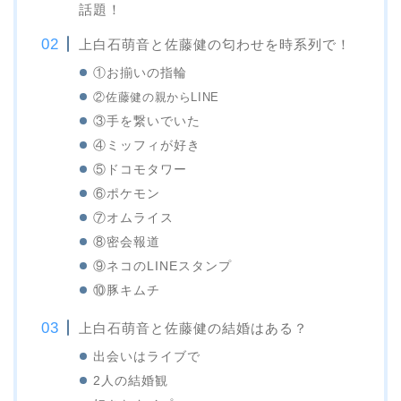
話題！
上白石萌音と佐藤健の匂わせを時系列で！
①お揃いの指輪
②佐藤健の親からLINE
③手を繋いでいた
④ミッフィが好き
⑤ドコモタワー
⑥ポケモン
⑦オムライス
⑧密会報道
⑨ネコのLINEスタンプ
⑩豚キムチ
上白石萌音と佐藤健の結婚はある？
出会いはライブで
2人の結婚観