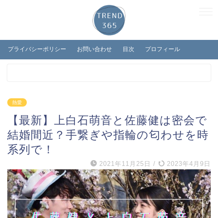
プライバシーポリシー
お問い合わせ
目次
プロフィール
熱愛
【最新】上白石萌音と佐藤健は密会で
結婚間近？手繋ぎや指輪の匂わせを時
系列で！
2021年11月25日
/
2023年4月9日