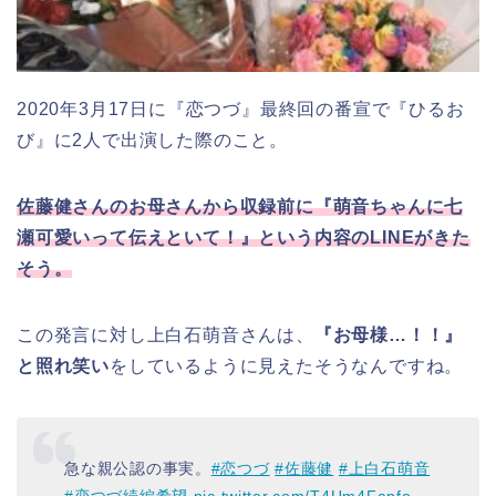
2020年3月17日に『恋つづ』最終回の番宣で『ひるお
び』に2人で出演した際のこと。
佐藤健さんのお母さんから収録前に『萌音ちゃんに七
瀬可愛いって伝えといて！』という内容のLINEがきた
そう。
この発言に対し上白石萌音さんは、
『お母様
…
！！』
と照れ笑い
をしているように見えたそうなんですね。
急な親公認の事実。
#恋つづ
#佐藤健
#上白石萌音