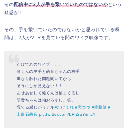
その
配信
中に
2
人が手を繋いでいたのではないか
という
疑惑が！
その、手を繋いでいたのではないかと思われている瞬
間は、2人がVTRを見ている間のワイプ映像です。
たけてれのワイプ、、、
健くんの左手と萌音ちゃんの右手
重なり触れた問題聞いてから
そうにしか見えない！！
あせあせして健くんは袖まくるし
萌音ちゃんは袖おろすし…笑。
慌てる感じがリアル
#たけてれ
#恋つづ
#佐藤健
#
上白石萌音
pic.twitter.com/bRh2uYmraY