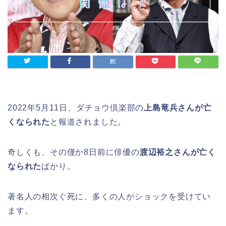
2022年5月11日、ダチョウ倶楽部の
上島竜兵さんが亡
くなられた
と報道されました。
奇しくも、その僅か8日前に俳優の
渡辺裕之さんが亡く
なられた
ばかり。
著名人の相次ぐ死に、多くの人がショックを受けてい
ます。