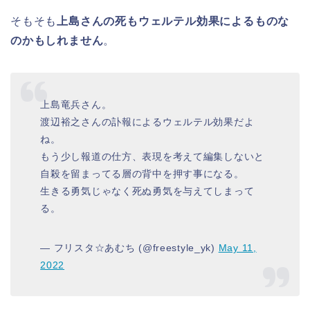
そもそも
上島さんの死もウェルテル効果によるものな
のかもしれません
。
上島竜兵さん。
渡辺裕之さんの訃報によるウェルテル効果だよ
ね。
もう少し報道の仕方、表現を考えて編集しないと
自殺を留まってる層の背中を押す事になる。
生きる勇気じゃなく死ぬ勇気を与えてしまって
る。
— フリスタ☆あむち (@freestyle_yk)
May 11,
2022