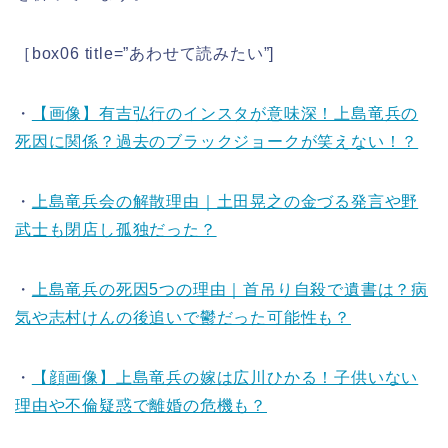
［box06 title=”あわせて読みたい”]
・
【画像】有吉弘行のインスタが意味深！上島竜兵の
死因に関係？過去のブラックジョークが笑えない！？
・
上島竜兵会の解散理由｜土田晃之の金づる発言や野
武士も閉店し孤独だった？
・
上島竜兵の死因5つの理由｜首吊り自殺で遺書は？病
気や志村けんの後追いで鬱だった可能性も？
・
【顔画像】上島竜兵の嫁は広川ひかる！子供いない
理由や不倫疑惑で離婚の危機も？