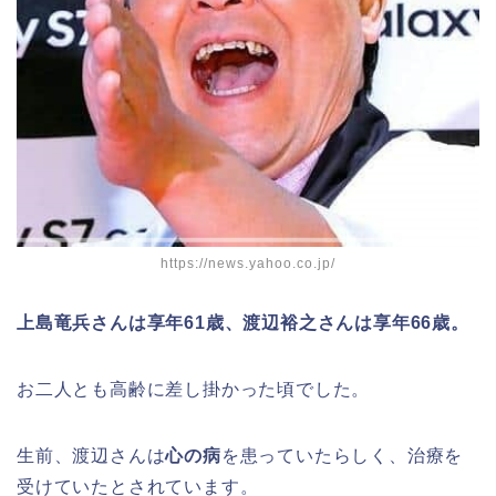
https://news.yahoo.co.jp/
上島竜兵さんは享年61歳、渡辺裕之さんは享年66歳。
お二人とも高齢に差し掛かった頃でした。
生前、渡辺さんは
心の病
を患っていたらしく、治療を
受けていたとされています。