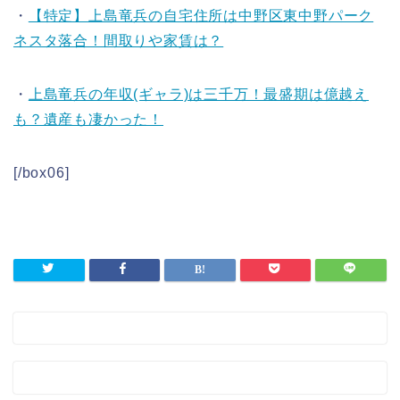
・
【特定】上島竜兵の自宅住所は中野区東中野パーク
ネスタ落合！間取りや家賃は？
・
上島竜兵の年収(ギャラ)は三千万！最盛期は億越え
も？遺産も凄かった！
[/box06]