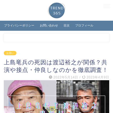
プライバシーポリシー
お問い合わせ
目次
プロフィール
お笑い
上島竜兵の死因は渡辺裕之が関係？共
演や接点・仲良しなのかを徹底調査！
2022年5月14日
/
2023年4月9日