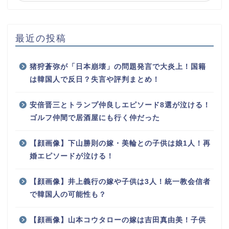
最近の投稿
猪狩蒼弥が「日本崩壊」の問題発言で大炎上！国籍
は韓国人で反日？失言や評判まとめ！
安倍晋三とトランプ仲良しエピソード8選が泣ける！
ゴルフ仲間で居酒屋にも行く仲だった
【顔画像】下山勝則の嫁・美輪との子供は娘1人！再
婚エピソードが泣ける！
【顔画像】井上義行の嫁や子供は3人！統一教会信者
で韓国人の可能性も？
【顔画像】山本コウタローの嫁は吉田真由美！子供