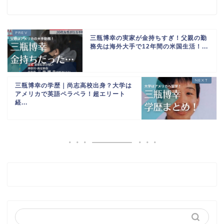
三瓶博幸の実家が金持ちすぎ！父親の勤
務先は海外大手で12年間の米国生活！...
三瓶博幸の学歴｜尚志高校出身？大学は
アメリカで英語ペラペラ！超エリート
経...