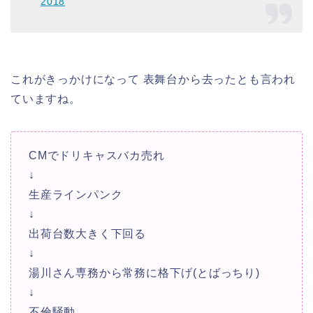
2018
これがきっかけになって 表舞台から去ったとも言われ
ていますね。
CMでドリキャスバカ売れ
↓
生産ラインパンク
↓
出荷台数大きく下回る
↓
湯川さん専務から常務に格下げ(とばっちり)
↓
不倫
騒動