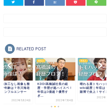
RELATED POST
人
有名人
有名人
DDI高橋誠社長の経
晴れる屋トモハッピーの
悠那の加工なし画像
・学歴が超ハイスペ！
wiki経歴｜年収は？違法
形顔で年齢は？市川
収は3億超？優秀す
賭博で炎上！サイコ...
蔵のインフルエンサ
.
A...
2022年2月15日
2022年7月4日
2022年3月