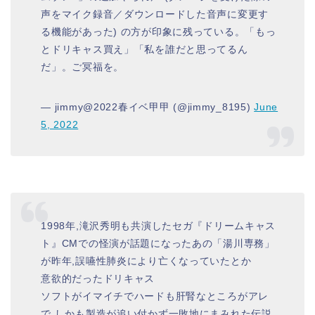
声をマイク録音／ダウンロードした音声に変更す
る機能があった) の方が印象に残っている。「もっ
とドリキャス買え」「私を誰だと思ってるん
だ」。ご冥福を。
— jimmy@2022春イベ甲甲 (@jimmy_8195)
June
5, 2022
1998年,滝沢秀明も共演したセガ『ドリームキャス
ト』CMでの怪演が話題になったあの「湯川専務」
が昨年,誤嚥性肺炎により亡くなっていたとか
意欲的だったドリキャス
ソフトがイマイチでハードも肝腎なところがアレ
で,しかも製造が追い付かず一敗地にまみれた伝説