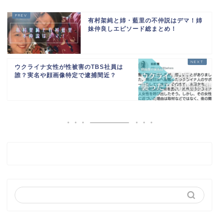
有村架純と姉・藍里の不仲説はデマ！姉
妹仲良しエピソード総まとめ！
ウクライナ女性が性被害のTBS社員は
誰？実名や顔画像特定で逮捕間近？