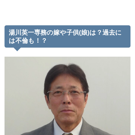
湯川英一専務の嫁や子供(娘)は？過去に
は不倫も！？