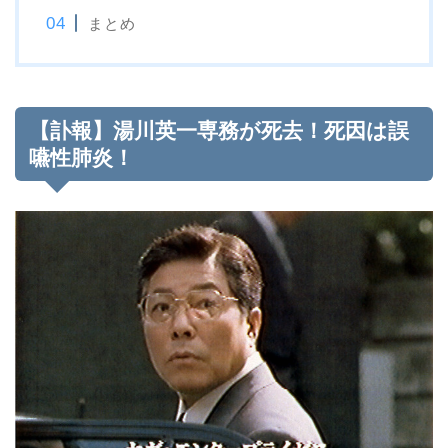
まとめ
【訃報】湯川英一専務が死去！死因は誤
嚥性肺炎！