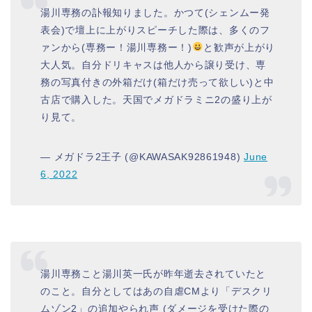
湯川専務の訃報知りました。かつて(シェンムー発
表会)で壇上に上がりスピーチした際は、多くのフ
ァンから(専務ー！湯川専務ー！)
と歓声が上がり
大人気。自分ドリキャスは他人から譲り受け、専
務の写真付きの外箱だけ(箱だけ売って欲しい)と中
古店で購入した。天国でメガドラミニ2の盛り上が
り見て。
— メガドラ2王子 (@KAWASAK92861948)
June
6, 2022
湯川専務こと湯川英一氏が昨年逝去されていたと
のこと。自分としてはあの自虐CMより「デスクリ
ムゾン2」の追加やられ声 (ダメージを受けた際の