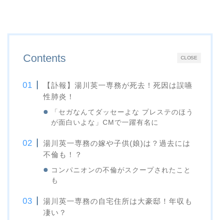
Contents
CLOSE
【訃報】湯川英一専務が死去！死因は誤嚥
性肺炎！
「セガなんてダッセーよな プレステのほう
が面白いよな」CMで一躍有名に
湯川英一専務の嫁や子供(娘)は？過去には
不倫も！？
コンパニオンの不倫がスクープされたこと
も
湯川英一専務の自宅住所は大豪邸！年収も
凄い？