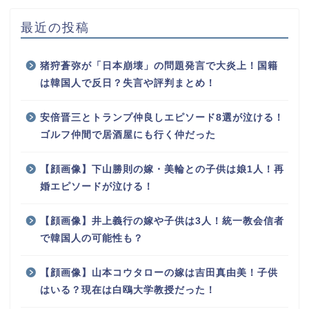
最近の投稿
猪狩蒼弥が「日本崩壊」の問題発言で大炎上！国籍
は韓国人で反日？失言や評判まとめ！
安倍晋三とトランプ仲良しエピソード8選が泣ける！
ゴルフ仲間で居酒屋にも行く仲だった
【顔画像】下山勝則の嫁・美輪との子供は娘1人！再
婚エピソードが泣ける！
【顔画像】井上義行の嫁や子供は3人！統一教会信者
で韓国人の可能性も？
【顔画像】山本コウタローの嫁は吉田真由美！子供
はいる？現在は白鴎大学教授だった！