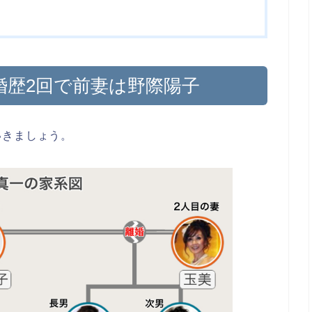
婚歴2回で前妻は野際陽子
いきましょう。