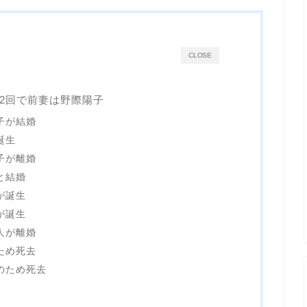
CLOSE
2回で前妻は野際陽子
子が結婚
誕生
子が離婚
と結婚
が誕生
が誕生
人が離婚
ため死去
のため死去