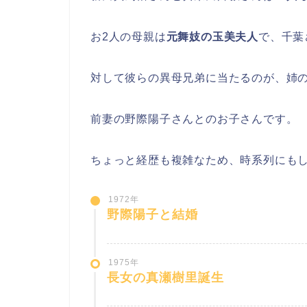
お2人の母親は
元舞妓の玉美夫人
で、千葉
対して彼らの異母兄弟に当たるのが、姉の真
前妻の野際陽子さんとのお子さんです。
ちょっと経歴も複雑なため、時系列にも
1972年
野際陽子と結婚
1975年
長女の真瀬樹里誕生