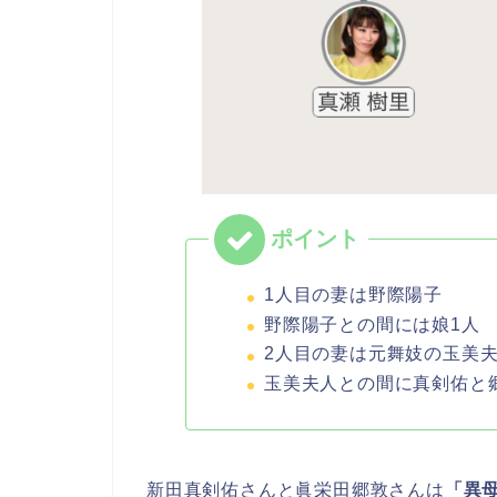
1人目の妻は野際陽子
野際陽子との間には娘1人
2人目の妻は元舞妓の玉美
玉美夫人との間に真剣佑と
新田真剣佑さんと眞栄田郷敦さんは
「異