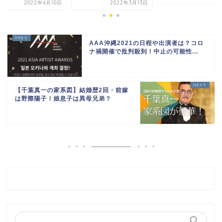
2022年3月13日
20
AAA沖縄2021の日程や出演者は？コロ
ナ禍開催で批判殺到！中止の可能性...
【千葉真一の家系図】結婚歴2回・前嫁
は野際陽子！娘息子は異母兄弟？