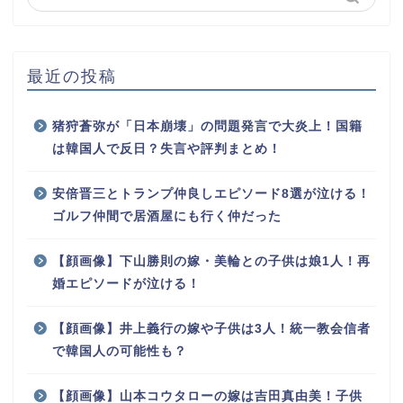
最近の投稿
猪狩蒼弥が「日本崩壊」の問題発言で大炎上！国籍
は韓国人で反日？失言や評判まとめ！
安倍晋三とトランプ仲良しエピソード8選が泣ける！
ゴルフ仲間で居酒屋にも行く仲だった
【顔画像】下山勝則の嫁・美輪との子供は娘1人！再
婚エピソードが泣ける！
【顔画像】井上義行の嫁や子供は3人！統一教会信者
で韓国人の可能性も？
【顔画像】山本コウタローの嫁は吉田真由美！子供