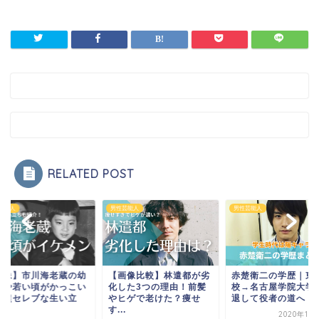
RELATED POST
男性芸能人
男性芸能人
男性芸能人
【画像比較】林遣都が劣
赤楚衛二の学歴｜東邦高
【画像】市川
化した3つの理由！前髪
校→名古屋学院大学を中
少期や若い頃
やヒゲで老けた？痩せ
退して役者の道へ！
い！超セレブ
す...
ち...
2020年11月30日