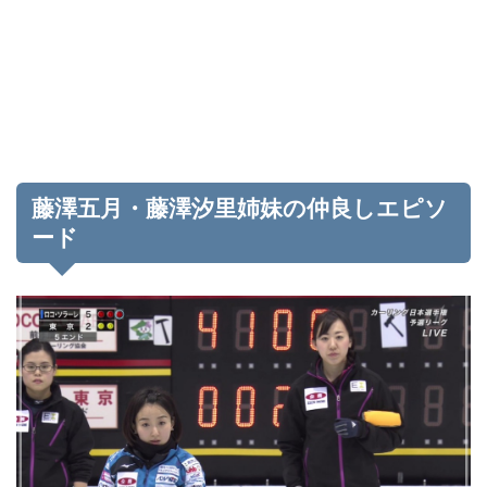
藤澤五月・藤澤汐里姉妹の仲良しエピソ
ード