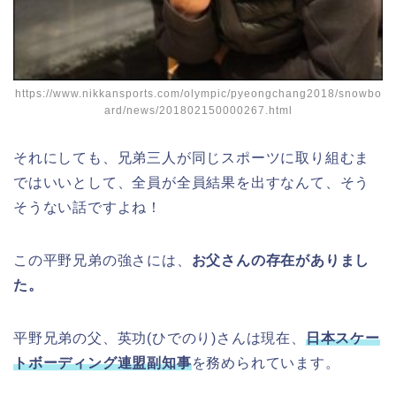
https://www.nikkansports.com/olympic/pyeongchang2018/snowbo
ard/news/201802150000267.html
それにしても、兄弟三人が同じスポーツに取り組むま
ではいいとして、全員が全員結果を出すなんて、そう
そうない話ですよね！
この平野兄弟の強さには、
お父さんの存在がありまし
た。
平野兄弟の父、英功(ひでのり)さんは現在、
日本スケー
トボーディング連盟副知事
を務められています。