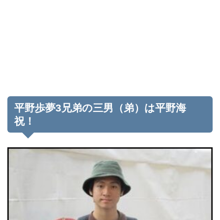
平野歩夢3兄弟の三男（弟）は平野海
祝！