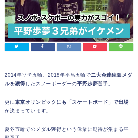
2014年ソチ五輪、2018年平昌五輪で
二大会連続銀メダ
ルを獲得
したスノーボーダーの
平野歩夢
選手。
更に
東京オリンピックにも「スケートボード」で出場
が決まっています。
夏冬五輪でのメダル獲得という偉業に期待が集まる平
野選手。