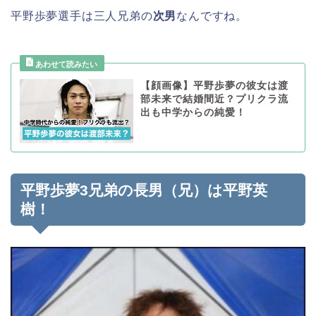
平野歩夢選手は三人兄弟の
次男
なんですね。
【顔画像】平野歩夢の彼女は渡
部未来で結婚間近？プリクラ流
出も中学からの純愛！
平野歩夢3兄弟の長男（兄）は平野英
樹！