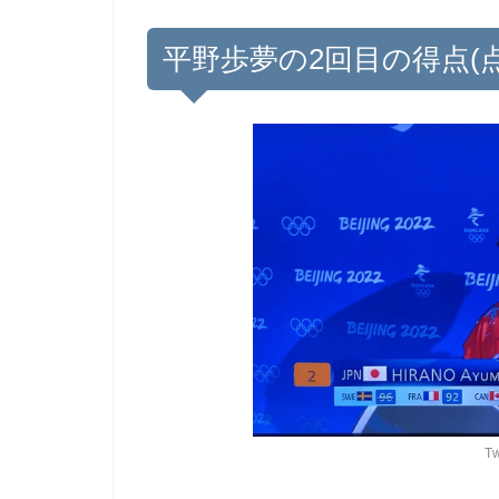
平野歩夢の2回目の得点(
T