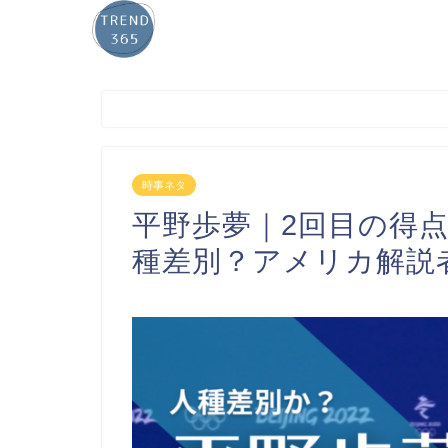
時事ネタ
平野歩夢｜2回目の得
種差別？アメリカ解説