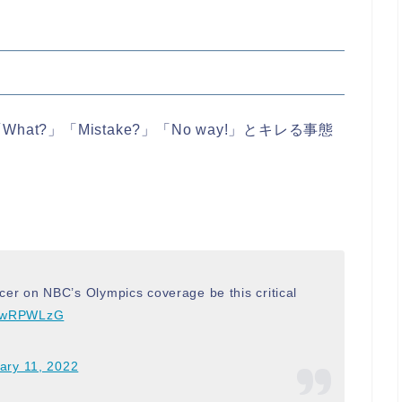
t?」「Mistake?」「No way!」とキレる事態
ncer on NBC’s Olympics coverage be this critical
FUwRPWLzG
ary 11, 2022