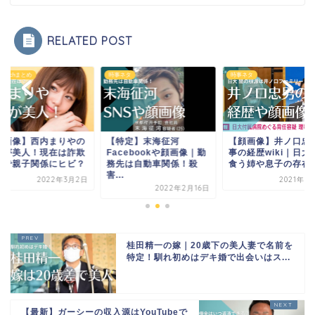
RELATED POST
シーchまとめ
時事ネタ
時事ネタ
顔画像】西内まりやの
【特定】末海征河
【顔画像】井ノ口忠
親が美人！現在は詐欺
Facebookや顔画像｜勤
事の経歴wiki｜日大
害で親子関係にヒビ？
務先は自動車関係！殺
食う姉や息子の存在..
害...
2022年3月2日
2021年1
2022年2月16日
桂田精一の嫁｜20歳下の美人妻で名前を
特定！馴れ初めはデキ婚で出会いはス...
【最新】ガーシーの収入源はYouTubeで