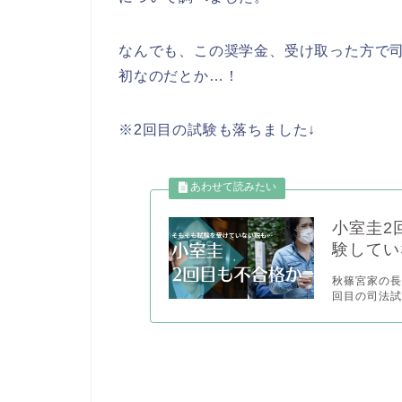
なんでも、この奨学金、受け取った方で
初なのだとか…！
※2回目の試験も落ちました↓
小室圭2
験してい
秋篠宮家の長
回目の司法試