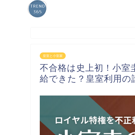
皇室と小室家
不合格は史上初！小室
給できた？皇室利用の