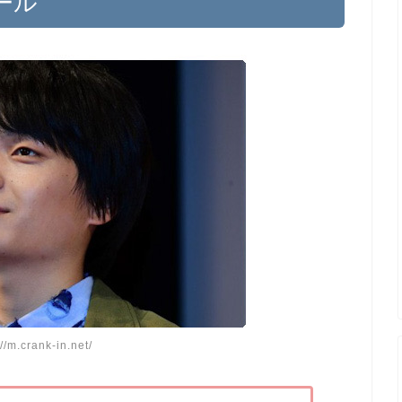
ール
://m.crank-in.net/