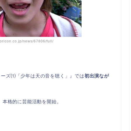
icon.co.jp/news/67806/full/
。
リーズ⑴「少年は天の音を聴く」』では
初出演なが
し、本格的に芸能活動を開始。