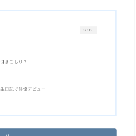
CLOSE
は引きこもり？
学生日記で俳優デビュー！