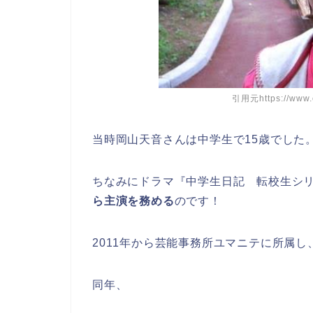
引用元https://www.or
当時岡山天音さんは中学生で15歳でした
ちなみにドラマ『中学生日記 転校生シ
ら主演を務める
のです！
2011年から芸能事務所ユマニテに所属
同年、