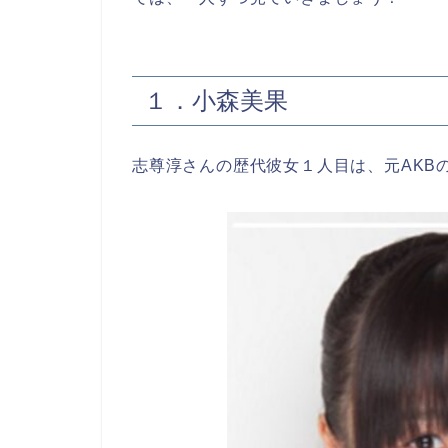
１．小森美果
志尊淳さんの歴代彼女１人目は、元AKB