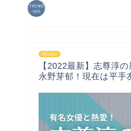
男性芸能人
【2022最新】志尊淳
永野芽郁！現在は平手