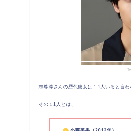
T
志尊淳さんの歴代彼女は１1人いると言わ
その１1人とは、
小森美果（2012年）