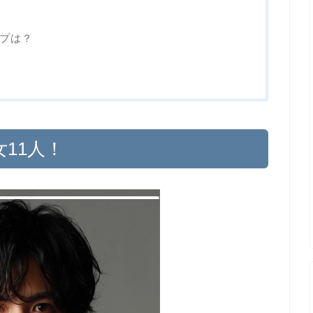
プは？
11人！