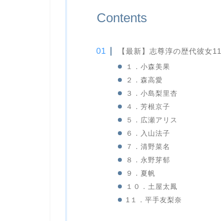
Contents
【最新】志尊淳の歴代彼女1
１．小森美果
２．森高愛
３．小島梨里杏
４．芳根京子
５．広瀬アリス
６．入山法子
７．清野菜名
８．永野芽郁
９．夏帆
１０．土屋太鳳
1１．平手友梨奈